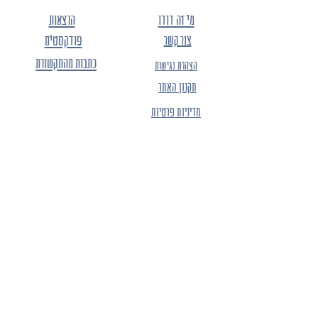
מי זה דודו
הרצאות
צור קשר
פודקסטים
כתבות מהתקשורת
הצהרת נגישות
תקנון האתר
מדיניות פרטיות
הרשמו לרשימת התפוצה של "החברים של דודו" -
ותהיו הראשונים לגלות
את הקולקציות החדשות, ההנחות, ההטבות
והמבצעים.
מייל
שם