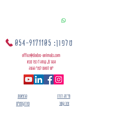
טלפון: 054-9171105
office@dodos-animals.com
הנגר 8, קומה 1 כפר סבא
יש לתאם לפני הגעה
מי זה דודו
הרצאות
צור קשר
פודקסטים
כתבות מהתקשורת
הצהרת נגישות