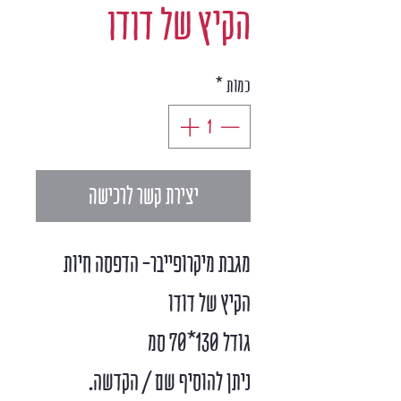
הקיץ של דודו
כמות
*
יצירת קשר לרכישה
מגבת מיקרופייבר- הדפסה חיות
הקיץ של דודו
גודל 130*70 סמ
ניתן להוסיף שם / הקדשה.