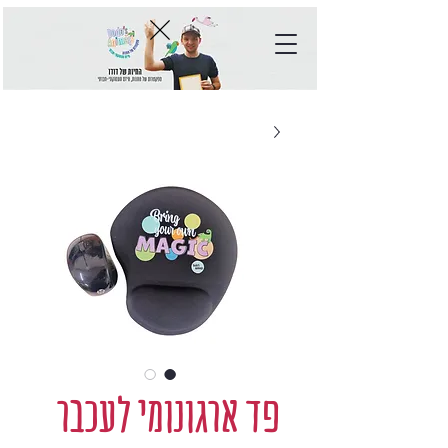
פד ארגונומי לעכבר