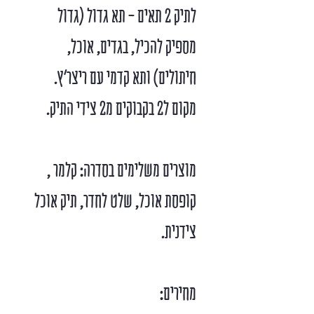
לתיק 2 תאים - תא גדול (גדול
מספיק להכיל, בגדים, אוכל,
חיתולים) ותא קדמי עם ריצר'ץ.
מקום ל2 בקבוקים מ2 צידי התיק.
מוצרים משלימים בסדרה: קלמר ,
קופסת אוכל, שלט לחדר, תיק אוכל
צידנית.
מחירים: