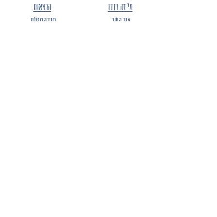
מי זה דודו
הרצאות
צור קשר
פודקסטים
כתבות מהתקשורת
הצהרת נגישות
תקנון האתר
מדיניות פרטיות
הרשמו לרשימת התפוצה של "החברים של דודו" -
ותהיו הראשונים לגלות
את הקולקציות החדשות, ההנחות, ההטבות
והמבצעים.
מייל
שם