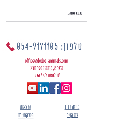
כתיבת תגובה...
טלפון: 054-9171105
office@dodos-animals.com
הנגר 8, קומה 1 כפר סבא
יש לתאם לפני הגעה
מי זה דודו
הרצאות
צור קשר
פודקסטים
כתבות מהתקשורת
הצהרת נגישות