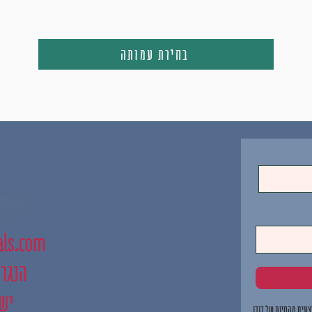
בחירת עמותה
צור קשר
הצהרת נגישות
טלפון: 4-9171105
תקנון האתר
als.com
מדיניות פרטיות
מי זה דודו
הנגר 8, קומה 1 כפר ס
הרצאות
יש
עים מהחיות של דודו