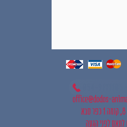
05
office@dodos-anim
בא
 לתאם לפני הגעה