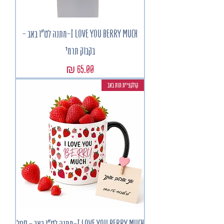
I LOVE YOU BERRY MUCH-מתנה לט"ו באב -
בקבוק תרמי
מחיר
קולקציית תות באב
I LOVE YOU BERRY MUCH-מתנה לט"ו באב - ספל