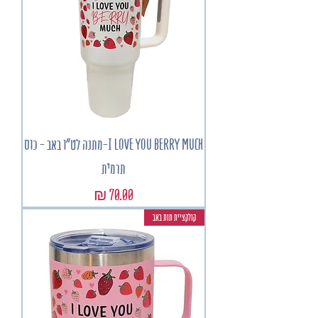
I LOVE YOU BERRY MUCH-מתנה לט"ו באב - כוס
תרמית
מחיר
קולקציית תות באב