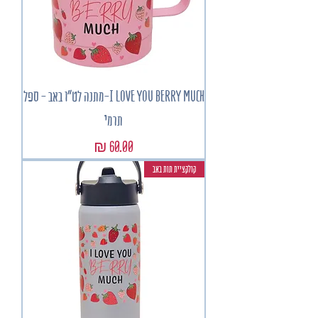
I LOVE YOU BERRY MUCH-מתנה לט"ו באב - ספל
תרמי
מחיר
קולקציית תות באב