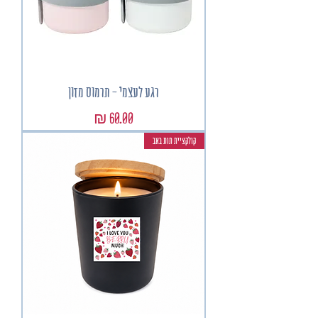
רגע לעצמי - תרמוס מזון
מחיר
קולקציית תות באב