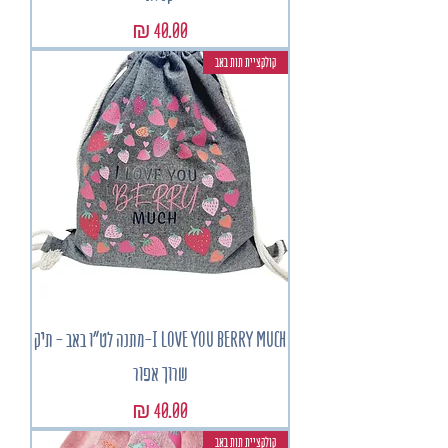
מחיר
קולקציית תות באב
I LOVE YOU BERRY MUCH-מתנה לט"ו באב - תיק
שרוך אפור
מחיר
קולקציית תות באב