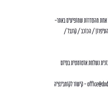
ל אחת מהסדרות שמופיעים באתר-
עיפרון / הכוכב / קרנבל /
. חשבונית נשלחת אוטומטית בסיום
מעל 10 יח - יש לשלוח למייל office@dodos-animals.com - קישור לקומבינציה