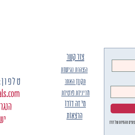
צור קשר
הצהרת נגישות
טלפון: 4-9171105
תקנון האתר
als.com
מדיניות פרטיות
מי זה דודו
הנגר 8, קומה 1 כפר ס
הרצאות
יש
עים מהחיות של דודו