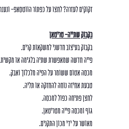
זקוקים לעזרה? לחצו על כפתור הווטסאפ- ונענה
בקבוק שתייה- טריטאן
בקבוק בעיצוב חדשני למשקאות קרים.
פייה חדשה שמאפשרת שתיה בלגימה או מקשית.
מכסה אטום ששומר על הפיה מלכלוך ואבק.
טבעת אחיזה נוחה להחזקה או תליה.
לחצן פתיחה כפול למכסה.
גוף ומכסה פייה מטריטאן.
מאושר על ידי מכון התקנים.