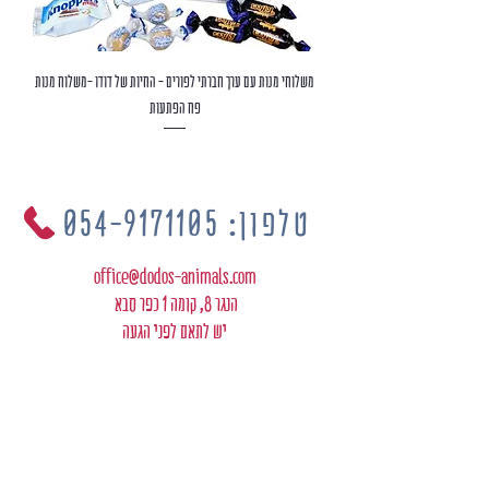
משלוחי מנות עם ערך חברתי לפורים - החיות של דודו -משלוח מנות
פח הפתעות
טלפון: 054-9171105
office@dodos-animals.com
הנגר 8, קומה 1 כפר סבא
יש לתאם לפני הגעה
מי זה דודו
הרצאות
צור קשר
פודקסטים