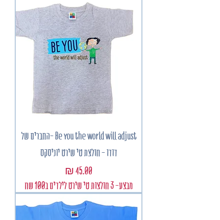
Be you the world will adjust -החברים של
דודו - חולצת טי שירט יוניסקס
מחיר
מבצע- 3 חולצות טי שירט לילדים ב100 שח