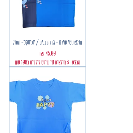
חולצת טי שירט - גזרת בנים / יוניסקס- חתול
מחיר
מבצע- 3 חולצות טי שירט לילדים ב100 שח