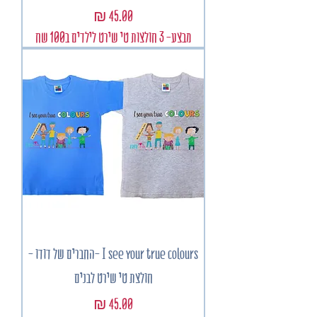
מחיר
מבצע- 3 חולצות טי שירט לילדים ב100 שח
I see your true colours -החברים של דודו -
חולצת טי שירט לבנים
מחיר