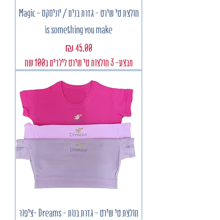
חולצת טי שירט - גזרת בנים / יוניסקס - Magic
is something you make
מחיר
מבצע- 3 חולצות טי שירט לילדים ב100 שח
חולצת טי שירט - גזרת בנות - Dreams -ציפור