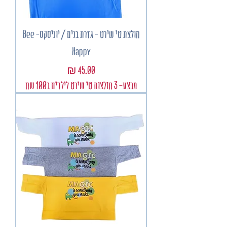
חולצת טי שירט - גזרת בנים / יוניסקס- Bee
Happy
מחיר
מבצע- 3 חולצות טי שירט לילדים ב100 שח