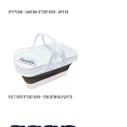
עם מיתוג - מתנות לעובדים-Lunch Box - מגוון צידניות
סל פיקניק עם שולחן נשלף - מתנות לעובדים לפסח / לקיץ