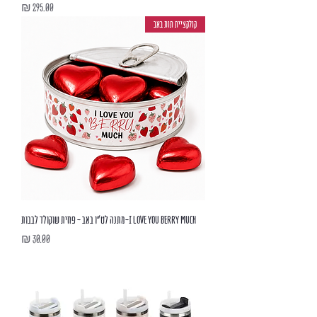
מחיר
קולקציית תות באב
I LOVE YOU BERRY MUCH-מתנה לט"ו באב - פחית שוקולד לבבות
מחיר