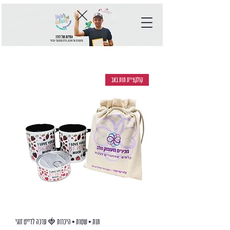
קולקציית תות באב
תות • שטות • היכרות 🍓 ערכה לדייט זוגי