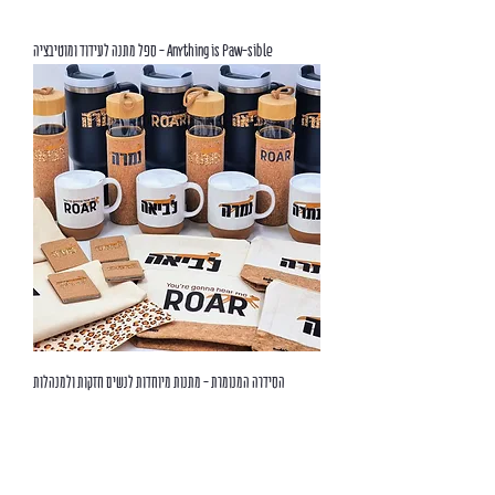
Anything is Paw-sible - ספל מתנה לעידוד ומוטיבציה
הסידרה המנומרת - מתנות מיוחדות לנשים חזקות ולמנהלות
טלפון: 054-9171105