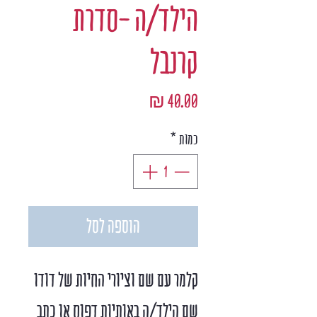
הילד/ה -סדרת
קרנבל
מחיר
כמות
*
הוספה לסל
קלמר עם שם וציורי החיות של דודו
שם הילד/ה באותיות דפוס או כתב