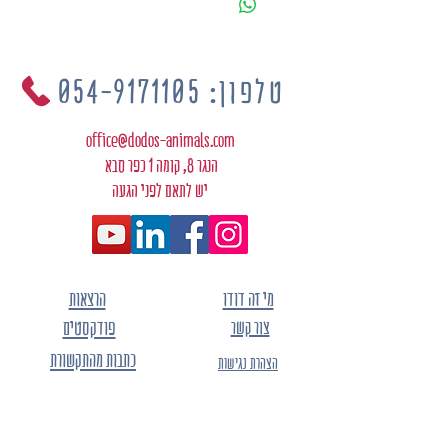
טלפון: 054-9171105
office@dodos-animals.com
הנגר 8, קומה 1 כפר סבא
יש לתאם לפני הגעה
מי זה דודו
הרצאות
צור קשר
פודקסטים
כתבות מהתקשורת
הצהרת נגישות
תקנון האתר
מדיניות פרטיות