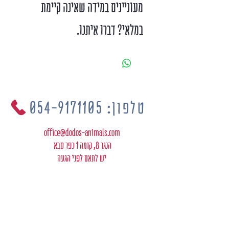
מעוניינים במידה שאינה קיימת
במלאי? דברו איתנו.
טלפון: 054-9171105
office@dodos-animals.com
הנגר 8, קומה 1 כפר סבא
יש לתאם לפני הגעה
מי זה דודו
הרצאות
צור קשר
פודקסטים