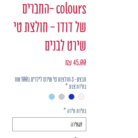
colours -החברים
של דודו - חולצת טי
שירט לבנים
מחיר
מבצע- 3 חולצות טי שירט לילדים ב100 שח
בחירת צבע
*
בחירת מידה
*