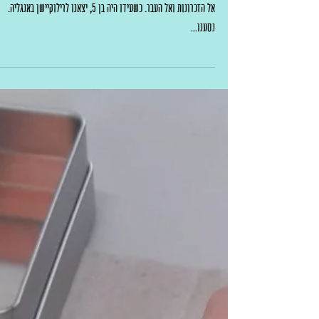
עידו ואמא (והחיות) טסים ללונדון - פרק ראשון - הקדמה
זהו. אנחנו על המטוס. עוד כמה דקות ממריאים וטסים ללונדון. מתחברי
אל הזכרונות ואל העבר. כשעידו היה בן 5, יצאנו לרילוקיישן באנגליה.
נסענו...