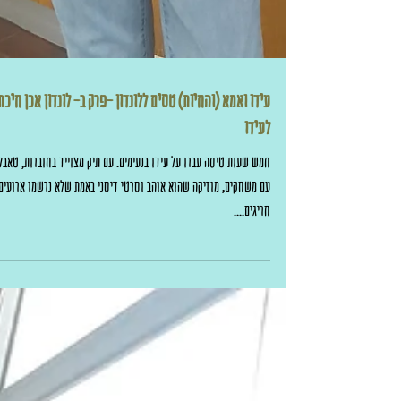
עידו ואמא (והחיות) טסים ללונדון -פרק ב- לונדון אכן חיכת
לעידו
חמש שעות טיסה עברו על עידו בנעימים. עם תיק מצוייד בחוברות, טאבל
עם משחקים, מוזיקה שהוא אוהב וסרטי דיסני באמת שלא נרשמו ארועים
חריגים....