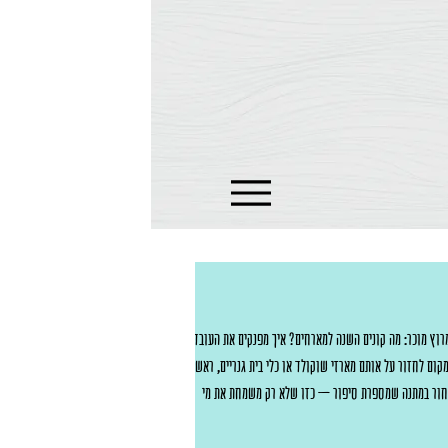
רוץ מוכר: מה קונים השנה למארחים? איך מפנקים את העובדים
ום לחזור על אותם מארזי שוקולד או כלי בית גנריים, ראש
בחור במתנה שמספרת סיפור – כזו שלא רק משמחת את מי
מו