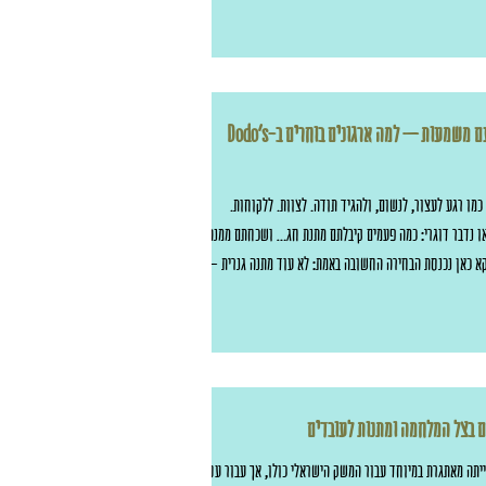
מתנות לפסח עם משמעות – למה ארגונים בוחרים ב-Dodo’s
מו רגע לעצור, לנשום, ולהגיד תודה. לצוות. ללקוחות.
או נדבר דוגרי: כמה פעמים קיבלתם מתנת חג… ושכחתם ממנה
וקא כאן נכנסת הבחירה החשובה באמת: לא עוד מתנה גנרית —
סיפור, עם לב, ועם ערך חברתי אמיתי . 🌸 אז מה מיוחד במתנות
לפסח מ-Dodo’s Animals? מאחורי כל ספל, מחברת או מארז חג – עומדים
של דודו, אמן צעיר על הרצף האוטיסטי, וצוות מדהים של צעירים
 שלוקחים חלק פעיל ביצירה, באריזה ובהכנת ההזמנות. כל
 בצל המלחמה ומתנות לעובדים
יתה מאתגרת במיוחד עבור המשק הישראלי כולו, אך עבור עסקים