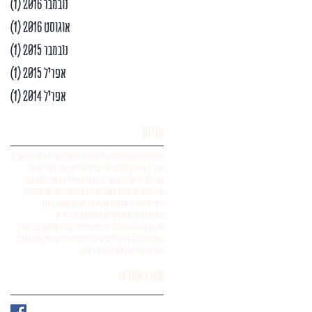
נובמבר 2016
(1)
פוס
אוגוסט 2016
(1)
פוס
נובמבר 2015
(1)
פוס
אפריל 2015
(1)
פוס
אפריל 2014
(1)
פוס
תגיות
london
אוטזם
אוטיזם
אוכל רחוב בלונדון
אטרקציות בלונדון
אלאדין
אפניים בלונדון
ביג בן
בילויים
בית לחיים
גן החיות של לונדון
גשר המילניום
החיות של דודו
ווינדזור
חו"ל עם אוטיזם
חנוכה
טיולים
יום המודעות לאוטיזם
כיכר טרפלגר
כנסת ישראל
לונדון
ליטל וניס
מרכז תעסוקה
מרקס אנד ספנסר
משחק זכרון
מתנות חברתיות
מתנות יום הולדת
מתנות לילדים
מתנות תרומה לקהילה
ניוברי
סופ"ש
עידו בלונדון
פארק קנסינגטון
פארקים בלונדון
פיקדילי
פיש אנד צ'יפס
פרימרוז היל
קובנט גארדן
שוק קמדן
תל אביב
תמזה
תעלת ריג'נט
עקבו אחרינו