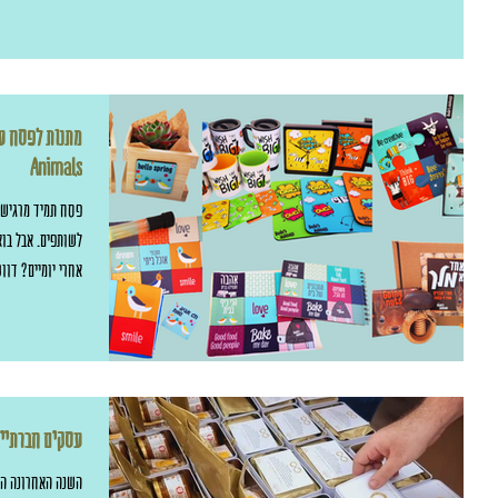
ו ואמא (והחיות) טסים ללונדון - פרק
החיות של דודו
Animals
ון - הקדמה
פסח תמיד מרגיש כ
לשותפים. אבל בו
אחרי יומיים? דו
אלא מתנה עם 
ציורים צבעוניים 
עם צרכים מיוחדים
עסקים חברתיים
השנה האחרונה הי