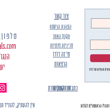
צור קשר
הצהרת נגישות
טלפון: 4-9171105
תקנון האתר
als.com
מדיניות פרטיות
מי זה דודו
הנגר 8, קומה 1 כפר ס
הרצאות
יש
עים מהחיות של דודו
פודקסטים
כתבות מהתקשורת
אין להעתיק, להוריד ת
תהיו הראשונים לגלות