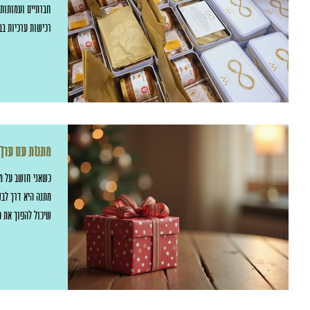
מעסקים חברתיים ה
פעילות, יציבות ת
המציאות השתנתה.
מתנות עם ערך 
כשאני חושב על מת
מתנה היא דרך לבט
שיכול להפוך את ה
רוצה לשתף אתכם 
כשמדובר במתנות ע
של דודו" - ע"י א
כך חשובות? כשאני