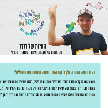
ראש השנה מתקרב: איך לבחור השנה מתנה שעושה טוב פעמיים?
שוב הגענו לתקופה הזאת בשנה. רגע לפני שהחגים מתחילים, כולנו מוצאים את עצמנו באותו מ
במשהו שעוד לא הבאנו? ומה מביאים לצוות החינוכי שמתחיל שנה חדשה עם הילדים שלנו? במק
השנה הוא הזדמנות מעולה להביא משהו עם נשמה. חג של התחלות חדשות זה בדיוק הזמן ל
שמקבל אותה, אלא גם עושה טוב למי שייצר אותה. כשאנחנו בוחרים לקנות מתנות שמיוצרות, 