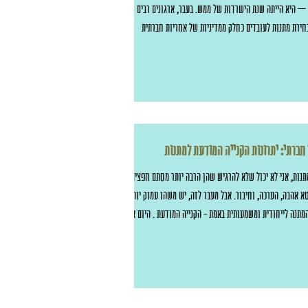
חברתיים ועמותות – היא הייתה שנת הישרדות של ממש. בעבר, ארגונים רבים שילבו
רכישות ערכיות בבחירת מתנות לעובדים כחלק ממדיניות של אחריות חברתית
ארגונית (CSR) , חיזוק מעורבות עובדים ויצירת השפעה חברתית מדידה . רכישות
יו עבורם לא רק בחירה ערכית, אלא גם רוח גבית שאפשרה המשך
עסוקתית וחיזוק אוכלוסיות מוחלשות. אלא שבשנה החולפת,
 כשהכוונה טובה – אבל הפוקוס מצטמצם עם פ
חברתי: יתרונות הקנייה המודעת למתנות
נות, אני לא יכול שלא להרגיש שהן הרבה יותר מסתם חפצים.
א אהבה, הערכה, וחיבור. אבל מעבר לזה, יש משהו עמוק יותר
מתנה לייחודית ומשמעותית באמת - הקנייה המודעת . היום אני
במחשבות שלי על היתרונות של קנייה מודעת למתנות, במיוחד
ם ערך חברתי. ערכת מתנה - עיצוב והדפסה - בסטודיו "החיות
נשים על הספקטרום האוטיסטי למה מתנות עם ערך חברתי הן כל
 בוחר מתנה, אני רוצה שהיא תספר סיפור. מת